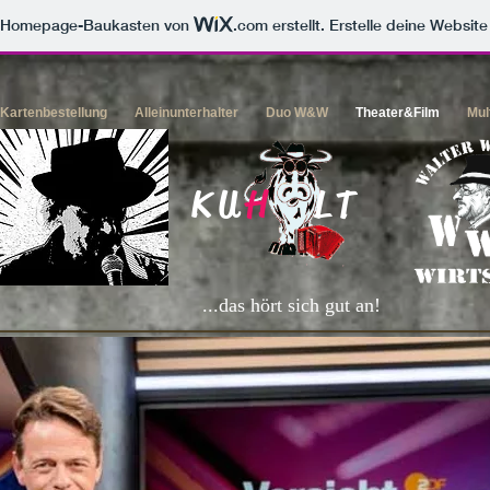
m Homepage-Baukasten von
.com
erstellt. Erstelle deine Websit
 Kartenbestellung
Alleinunterhalter
Duo W&W
Theater&Film
Mul
KU
H
LT
...das hört sich gut an!